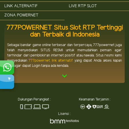
LINK ALTERNATIF
LIVE RTP SLOT
ZONA POWERNET
777POWERNET Situs Slot RTP Tertinggi
dan Terbaik di Indonesia
Sebagai bandar game online terbesar dan terpercaya, 777powernet juga
telah menyediakan SITUS RESMI untuk memudahkan pemain agar
terhindar dari pemblokiran internet positif atau nawala. Situs resmi kami
menyediakan
777powernet link alternatif
yang dapat Anda akses kapan
saja agar dapat Login tanpa ada kendala.
Dukungan Perangkat :
Keamanan Terjamin :
Lisensi :