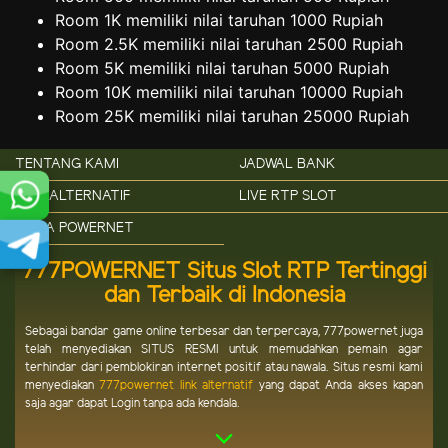
Room 1K memiliki nilai taruhan 1000 Rupiah
Room 2.5K memiliki nilai taruhan 2500 Rupiah
Room 5K memiliki nilai taruhan 5000 Rupiah
Room 10K memiliki nilai taruhan 10000 Rupiah
Room 25K memiliki nilai taruhan 25000 Rupiah
TENTANG KAMI
JADWAL BANK
LINK ALTERNATIF
LIVE RTP SLOT
ZONA POWERNET
777POWERNET Situs Slot RTP Tertinggi
dan Terbaik di Indonesia
Sebagai bandar game online terbesar dan terpercaya, 777powernet juga
telah menyediakan SITUS RESMI untuk memudahkan pemain agar
terhindar dari pemblokiran internet positif atau nawala. Situs resmi kami
menyediakan
777powernet link alternatif
yang dapat Anda akses kapan
saja agar dapat Login tanpa ada kendala.